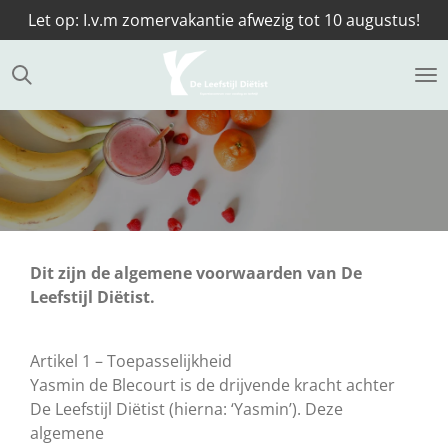
Let op: I.v.m zomervakantie afwezig tot 10 augustus!
Ga
direct
naar
de
hoofdinhoud
Dit zijn de algemene voorwaarden van De
Leefstijl Diëtist.
Artikel 1 – Toepasselijkheid
Yasmin de Blecourt is de drijvende kracht achter
De Leefstijl Diëtist (hierna: ‘Yasmin’). Deze
algemene