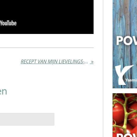
RECEPT VAN MIJN LIEVELINGS-SOEP
»
en