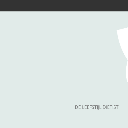
Ga
direct
naar
de
hoofdinhoud
DE LEEFSTIJL DIËTIST