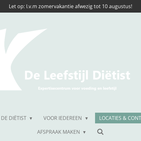
Let op: I.v.m zomervakantie afwezig tot 10 augustus!
DE DIËTIST
VOOR IEDEREEN
LOCATIES & CON
AFSPRAAK MAKEN